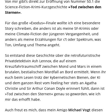
Von mir gibt’s direkt zur Eröffnung von Nummer 50.1 die
Science-Fiction-Krimi-Kurzgeschichte
»Tod zwischen den
Sternen«
.
Für das große »Exodus«-Finale wollte ich eine besondere
Story schreiben, die anders ist als meine SF-Krimis oder
meine Climate-Fiction der jüngeren Vergangenheit, und
anders als meine Erzählungen für c’t oder Spektrum, was
Ton, Umfang und Thema angeht.
So entstand diese Geschichte über die retrofuturistische
Privatdetektivin Ash Lennox, die auf einem
Kreuzfahrtraumschiff zwischen Mond und Mars in einem
brutalen, bestialischen Mordfall an Bord ermittelt. Wenn ihr
euch beim Lesen trotz der kybernetischen Bienen, der KI
und dem ganzen Rest vom Feeling her stets an Agatha
Christie und Sir Arthur Conan Doyle erinnert fühlt, dann ist
»Tod zwischen den Sternen« genau so geworden, wie ich
mir das erhofft habe.
Auch freut es mich, dass mein Amigo
Michael Vogt
diesen