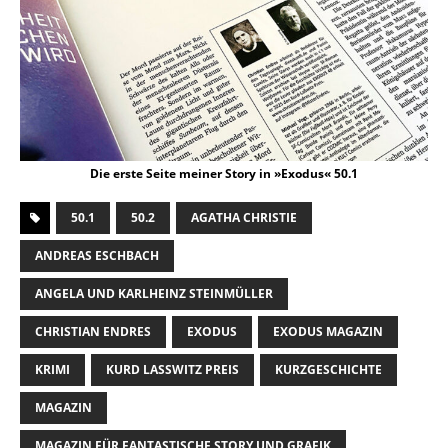
Die erste Seite meiner Story in »Exodus« 50.1
50.1
50.2
AGATHA CHRISTIE
ANDREAS ESCHBACH
ANGELA UND KARLHEINZ STEINMÜLLER
CHRISTIAN ENDRES
EXODUS
EXODUS MAGAZIN
KRIMI
KURD LASSWITZ PREIS
KURZGESCHICHTE
MAGAZIN
MAGAZIN FÜR FANTASTISCHE STORY UND GRAFIK