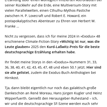
seiner Rückkehr auf die Erde, eine Multiversum-Story mit
vielen Parallelwelten, einen Cthulhu-Mythos-Pastiche
zwischen H. P. Lovecraft und Robert E. Howard, ein
postapokalyptisches Abenteuer zu Ehren von Herbert W.
Franke …
Nicht zu vergessen, dass ich für meine 2024 in »Exodus« 48
erschienene Climate-Fiction-Story
»Wichtig ist nur, was die
Leute glauben«
2025 den
Kurd-Laßwitz-Preis für die beste
deutschsprachige Erzählung erhalten habe
.
Ihr findet meine Storys in den »Exodus«-Nummern 31, 33,
36, 38, 40, 41, 42, 43, 45, 47, 48 und eben 50.1 jetzt.
Hier sind
sie alle gelistet
, zudem die Exodus-Buch-Anthologien bei
Hirnkost.
Tja, dann bleibt eigentlich nur noch das galaktisch-große
Dankeschön an René Moreau, Hans Jürgen Kugler und Heinz
Wipperfuerth. Genießt den Herausgeber-Ruhestand – ich,
wir und die deutschsprachige SF-Szene werden euch sehr