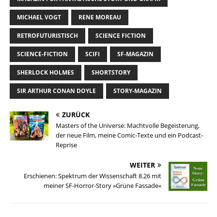
MICHAEL VOGT
RENE MOREAU
RETROFUTURISTISCH
SCIENCE FICTION
SCIENCE-FICTION
SCIFI
SF-MAGAZIN
SHERLOCK HOLMES
SHORTSTORY
SIR ARTHUR CONAN DOYLE
STORY-MAGAZIN
ZURÜCK
Masters of the Universe: Machtvolle Begeisterung,
der neue Film, meine Comic-Texte und ein Podcast-
Reprise
WEITER
Erschienen: Spektrum der Wissenschaft 8.26 mit
meiner SF-Horror-Story »Grüne Fassade«