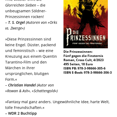
Glorreichen Sieben
– die
unbeugsamen Söldner-
Prinzessinnen rocken!
–
T. S. Orgel
(Autoren von »Orks
vs. Zwerge«)
»Diese Prinzessinnen sind
keine Engel. Düster, packend
und feministisch – wie eine
Die Prinzessinnen:
Fünf gegen die Finsternis
Kreuzung aus einem Quentin
Roman, Cross Cult, 4/2023
Tarantino-Film und den
495 Seiten, 18 Euro
Märchen in ihrer
ISBN PB: 978-3-98666-305-6
ISBN E-Book: 978-3-98666-306-3
ursprünglichen, blutigen
Form.«
–
Christian Handel
(Autor von
»Rowan & Ash«, »Schattengold«)
»Fantasy mal ganz anders. Ungewöhnliche Idee, harte Welt,
tolle Freundschaften.«
– WDR 2 Buchtipp