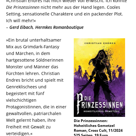
»Christian Endres hat mich wieder voll erwischt. Ich konnte
Die Prinzessinnen
nicht mehr aus der Hand legen. Cooles
Setting, sensationelle Charaktere und ein packender Plot.
Ich will mehr!«
–
Gerd Eibach, Hermkes Romanboutique
»Ein brutal unterhaltsamer
Mix aus Grimdark-Fantasy
und Märchen, in dem
hartgesottene Söldnerinnen
Monster und Männer das
Fürchten lehren. Christian
Endres bricht und spielt mit
Genreklischees und
begeistert mit fünf
vielschichtigen
Protagonistinnen, die in einer
gewaltvollen, patriarchalen
Welt gelernt haben, ihre
Die Prinzessinnen:
Hoheitliches Gemetzel
Freiheit mit Gewalt zu
Roman, Cross Cult, 11/2024
verteidigen.«
525 Seiten, 19 Euro