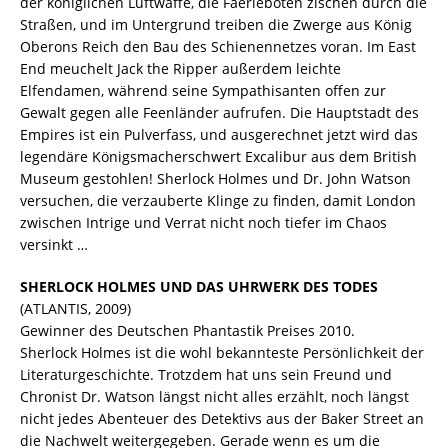
der königlichen Luftwaffe, die Faerieboten zischen durch die
Straßen, und im Untergrund treiben die Zwerge aus König
Oberons Reich den Bau des Schienennetzes voran. Im East
End meuchelt Jack the Ripper außerdem leichte
Elfendamen, während seine Sympathisanten offen zur
Gewalt gegen alle Feenländer aufrufen. Die Hauptstadt des
Empires ist ein Pulverfass, und ausgerechnet jetzt wird das
legendäre Königsmacherschwert Excalibur aus dem British
Museum gestohlen! Sherlock Holmes und Dr. John Watson
versuchen, die verzauberte Klinge zu finden, damit London
zwischen Intrige und Verrat nicht noch tiefer im Chaos
versinkt …
SHERLOCK HOLMES UND DAS UHRWERK DES TODES
(ATLANTIS, 2009)
Gewinner des Deutschen Phantastik Preises 2010.
Sherlock Holmes ist die wohl bekannteste Persönlichkeit der
Literaturgeschichte. Trotzdem hat uns sein Freund und
Chronist Dr. Watson längst nicht alles erzählt, noch längst
nicht jedes Abenteuer des Detektivs aus der Baker Street an
die Nachwelt weitergegeben. Gerade wenn es um die