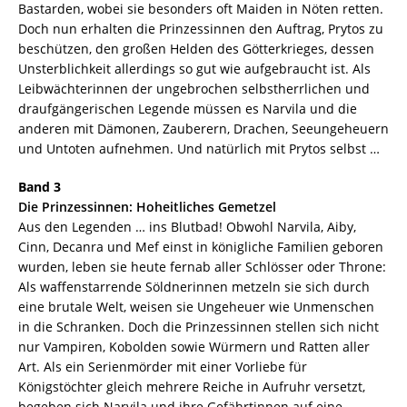
Bastarden, wobei sie besonders oft Maiden in Nöten retten.
Doch nun erhalten die Prinzessinnen den Auftrag, Prytos zu
beschützen, den großen Helden des Götterkrieges, dessen
Unsterblichkeit allerdings so gut wie aufgebraucht ist. Als
Leibwächterinnen der ungebrochen selbstherrlichen und
draufgängerischen Legende müssen es Narvila und die
anderen mit Dämonen, Zauberern, Drachen, Seeungeheuern
und Untoten aufnehmen. Und natürlich mit Prytos selbst …
Band 3
Die Prinzessinnen: Hoheitliches Gemetzel
Aus den Legenden … ins Blutbad! Obwohl Narvila, Aiby,
Cinn, Decanra und Mef einst in königliche Familien geboren
wurden, leben sie heute fernab aller Schlösser oder Throne:
Als waffenstarrende Söldnerinnen metzeln sie sich durch
eine brutale Welt, weisen sie Ungeheuer wie Unmenschen
in die Schranken. Doch die Prinzessinnen stellen sich nicht
nur Vampiren, Kobolden sowie Würmern und Ratten aller
Art. Als ein Serienmörder mit einer Vorliebe für
Königstöchter gleich mehrere Reiche in Aufruhr versetzt,
begeben sich Narvila und ihre Gefährtinnen auf eine