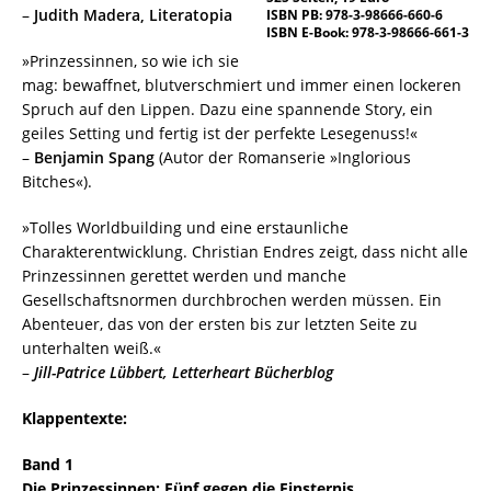
–
Judith Madera, Literatopia
ISBN PB: 978-3-98666-660-6
ISBN E-Book: 978-3-98666-661-3
»Prinzessinnen, so wie ich sie
mag: bewaffnet, blutverschmiert und immer einen lockeren
Spruch auf den Lippen. Dazu eine spannende Story, ein
geiles Setting und fertig ist der perfekte Lesegenuss!«
–
Benjamin Spang
(Autor der Romanserie »Inglorious
Bitches«).
»Tolles Worldbuilding und eine erstaunliche
Charakterentwicklung. Christian Endres zeigt, dass nicht alle
Prinzessinnen gerettet werden und manche
Gesellschaftsnormen durchbrochen werden müssen. Ein
Abenteuer, das von der ersten bis zur letzten Seite zu
unterhalten weiß.«
–
Jill-Patrice Lübbert, Letterheart Bücherblog
Klappentexte:
Band 1
Die Prinzessinnen: Fünf gegen die Finsternis