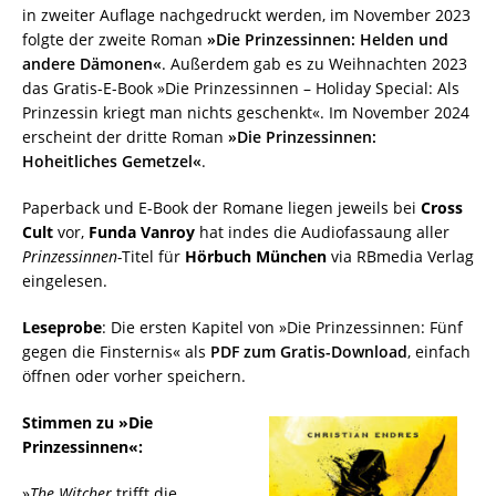
in zweiter Auflage nachgedruckt werden, im November 2023
folgte der zweite Roman
»Die Prinzessinnen: Helden und
andere Dämonen«
. Außerdem gab es zu Weihnachten 2023
das Gratis-E-Book »Die Prinzessinnen – Holiday Special: Als
Prinzessin kriegt man nichts geschenkt«. Im November 2024
erscheint der dritte Roman
»Die Prinzessinnen:
Hoheitliches Gemetzel«
.
Paperback und E-Book der Romane liegen jeweils bei
Cross
Cult
vor,
Funda Vanroy
hat indes die Audiofassaung aller
Prinzessinnen-
Titel für
Hörbuch München
via RBmedia Verlag
eingelesen.
Leseprobe
: Die ersten Kapitel von »Die Prinzessinnen: Fünf
gegen die Finsternis« als
PDF zum Gratis-Download
, einfach
öffnen oder vorher speichern.
Stimmen zu »Die
Prinzessinnen«:
»
The Witcher
trifft die