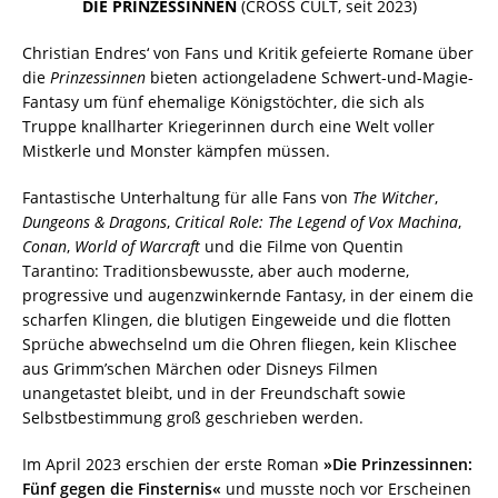
DIE PRINZESSINNEN
(CROSS CULT, seit 2023)
Christian Endres‘ von Fans und Kritik gefeierte Romane über
die
Prinzessinnen
bieten actiongeladene Schwert-und-Magie-
Fantasy um fünf ehemalige Königstöchter, die sich als
Truppe knallharter Kriegerinnen durch eine Welt voller
Mistkerle und Monster kämpfen müssen.
Fantastische Unterhaltung für alle Fans von
The Witcher
,
Dungeons & Dragons
,
Critical Role: The Legend of Vox Machina
,
Conan
,
World of Warcraft
und die Filme von Quentin
Tarantino: Traditionsbewusste, aber auch moderne,
progressive und augenzwinkernde Fantasy, in der einem die
scharfen Klingen, die blutigen Eingeweide und die flotten
Sprüche abwechselnd um die Ohren fliegen, kein Klischee
aus Grimm’schen Märchen oder Disneys Filmen
unangetastet bleibt, und in der Freundschaft sowie
Selbstbestimmung groß geschrieben werden.
Im April 2023 erschien der erste Roman
»Die Prinzessinnen:
Fünf gegen die Finsternis«
und musste noch vor Erscheinen