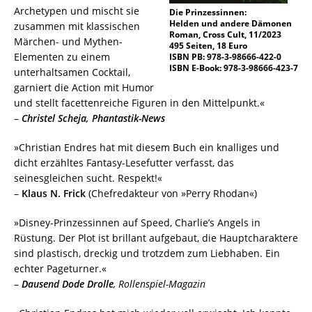
Archetypen und mischt sie
Die Prinzessinnen:
Helden und andere Dämonen
zusammen mit klassischen
Roman, Cross Cult, 11/2023
Märchen- und Mythen-
495 Seiten, 18 Euro
Elementen zu einem
ISBN PB: 978-3-98666-422-0
ISBN E-Book: 978-3-98666-423-7
unterhaltsamen Cocktail,
garniert die Action mit Humor
und stellt facettenreiche Figuren in den Mittelpunkt.«
–
Christel Scheja, Phantastik-News
»Christian Endres hat mit diesem Buch ein knalliges und
dicht erzähltes Fantasy-Lesefutter verfasst, das
seinesgleichen sucht. Respekt!«
–
Klaus N. Frick
(Chefredakteur von »Perry Rhodan«)
»Disney-Prinzessinnen auf Speed, Charlie’s Angels in
Rüstung. Der Plot ist brillant aufgebaut, die Hauptcharaktere
sind plastisch, dreckig und trotzdem zum Liebhaben. Ein
echter Pageturner.«
–
Dausend Dode Drolle
, Rollenspiel-Magazin