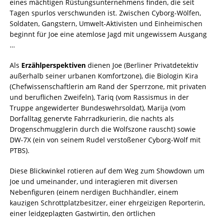
eines mächtigen Rüstungsunternehmens finden, die seit
Tagen spurlos verschwunden ist. Zwischen Cyborg-Wölfen,
Soldaten, Gangstern, Umwelt-Aktivisten und Einheimischen
beginnt für Joe eine atemlose Jagd mit ungewissem Ausgang
…
Als
Erzählperspektiven
dienen Joe (Berliner Privatdetektiv
außerhalb seiner urbanen Komfortzone), die Biologin Kira
(Chefwissenschaftlerin am Rand der Sperrzone, mit privaten
und beruflichen Zweifeln), Tariq (vom Rassismus in der
Truppe angewiderter Bundeswehrsoldat), Marija (vom
Dorfalltag genervte Fahrradkurierin, die nachts als
Drogenschmugglerin durch die Wolfszone rauscht) sowie
DW-7X (ein von seinem Rudel verstoßener Cyborg-Wolf mit
PTBS).
Diese Blickwinkel rotieren auf dem Weg zum Showdown um
Joe und umeinander, und interagieren mit diversen
Nebenfiguren (einem nerdigen Buchhändler, einem
kauzigen Schrottplatzbesitzer, einer ehrgeizigen Reporterin,
einer leidgeplagten Gastwirtin, den örtlichen