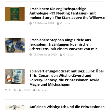
Erschienen: Die englischsprachige
Anthologie »99 Fleeting Fantasies« mit
meiner Story »The Stars above the Willows«
15. Februar 2024
Christian
Erschienen: Stephen King: Briefe aus
Jerusalem. Erzählungen kosmischen
Schreckens. Mit einem Vorwort von mir
12. Dezember 2023
Christian
Spielvertiefung-Podcast mit Jörg Luibl: Über
Elric, Conan, den Witcher,Sword-and-
Sorcery-Fantasy, die Prinzessinnen sowie
Magie und Milchschaum
30. Oktober 2023
Christian
Auf einen Whisky: Ich und die Prinzessinnen