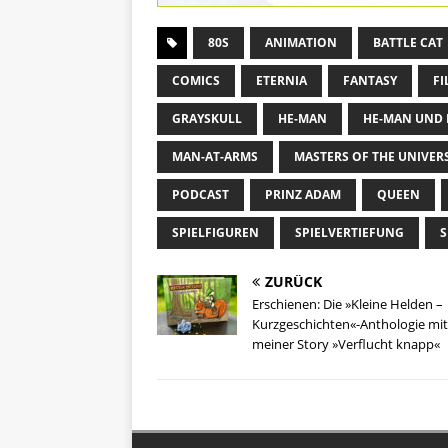
80S
ANIMATION
BATTLE CAT
COMICS
ETERNIA
FANTASY
FI
GRAYSKULL
HE-MAN
HE-MAN UND 
MAN-AT-ARMS
MASTERS OF THE UNIVER
PODCAST
PRINZ ADAM
QUEEN
SPIELFIGUREN
SPIELVERTIEFUNG
S
ZURÜCK
Erschienen: Die »Kleine Helden –
Kurzgeschichten«-Anthologie mit
meiner Story »Verflucht knapp«