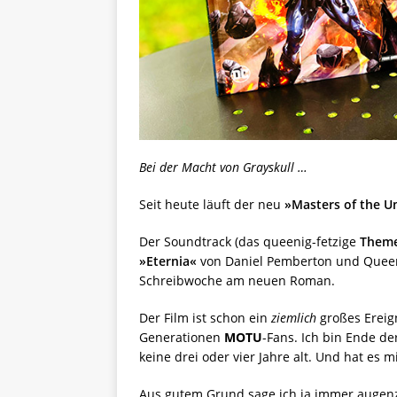
Bei der Macht von Grayskull …
Seit heute läuft der neu
»Masters of the U
Der Soundtrack (das queenig-fetzige
Theme
»Eternia«
von Daniel Pemberton und Queens
Schreibwoche am neuen Roman.
Der Film ist schon ein
ziemlich
großes Ereig
Generationen
MOTU
-Fans. Ich bin Ende de
keine drei oder vier Jahre alt. Und hat es m
Aus gutem Grund sage ich ja immer augenz