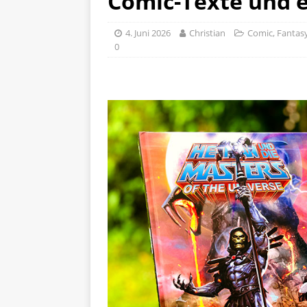
Comic-Texte und e
4. Juni 2026
Christian
Comic
,
Fantas
0