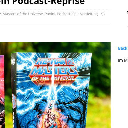
in Podcast-Reprise
y
,
Masters of the Universe
,
Panini
,
Podcast
,
Spielvertiefung
Backl
Im M