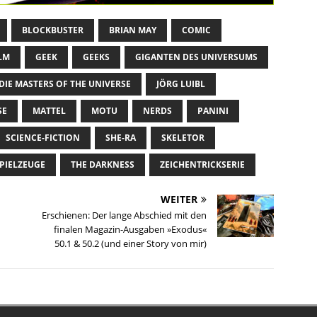
BLOCKBUSTER
BRIAN MAY
COMIC
LM
GEEK
GEEKS
GIGANTEN DES UNIVERSUMS
DIE MASTERS OF THE UNIVERSE
JÖRG LUIBL
SE
MATTEL
MOTU
NERDS
PANINI
SCIENCE-FICTION
SHE-RA
SKELETOR
PIELZEUGE
THE DARKNESS
ZEICHENTRICKSERIE
WEITER
Erschienen: Der lange Abschied mit den
finalen Magazin-Ausgaben »Exodus«
50.1 & 50.2 (und einer Story von mir)