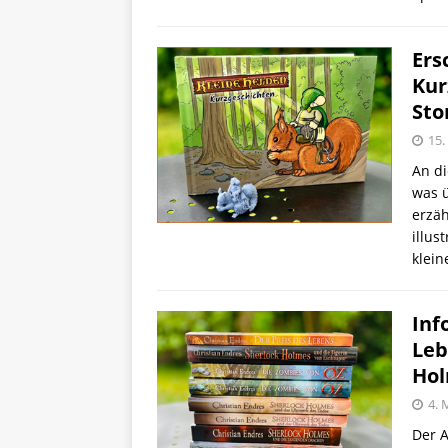
Ers
Kur
Sto
15.
An di
was ü
erzäh
illus
klei
Inf
Leb
Hol
4. 
Der A