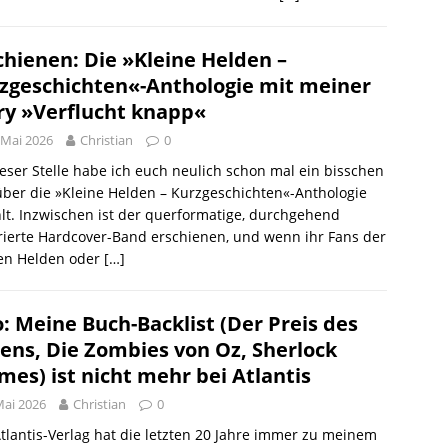
chienen: Die »Kleine Helden –
zgeschichten«-Anthologie mit meiner
ry »Verflucht knapp«
 Mai 2026
Christian
0
eser Stelle habe ich euch neulich schon mal ein bisschen
ber die »Kleine Helden – Kurzgeschichten«-Anthologie
lt. Inzwischen ist der querformatige, durchgehend
trierte Hardcover-Band erschienen, und wenn ihr Fans der
nen Helden oder
[…]
o: Meine Buch-Backlist (Der Preis des
ens, Die Zombies von Oz, Sherlock
mes) ist nicht mehr bei Atlantis
Mai 2026
Christian
0
tlantis-Verlag hat die letzten 20 Jahre immer zu meinem