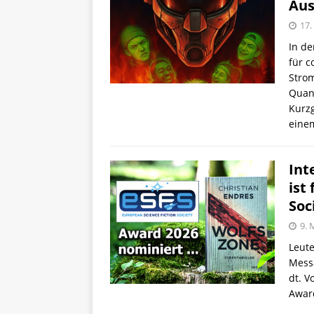
Aus
17.
In de
für c
Stro
Quant
Kurzg
ein
Int
ist
Soc
9. 
Leute
Messa
dt. V
Awar