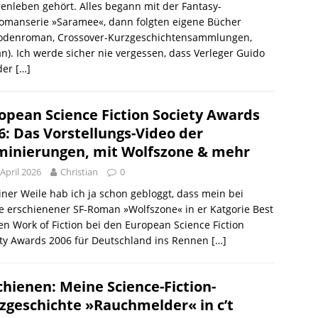
enleben gehört. Alles begann mit der Fantasy-
romanserie »Saramee«, dann folgten eigene Bücher
sodenroman, Crossover-Kurzgeschichtensammlungen,
). Ich werde sicher nie vergessen, dass Verleger Guido
 der
[…]
opean Science Fiction Society Awards
6: Das Vorstellungs-Video der
inierungen, mit Wolfszone & mehr
 April 2026
Christian
0
iner Weile hab ich ja schon gebloggt, dass mein bei
 erschienener SF-Roman »Wolfszone« in er Katgorie Best
en Work of Fiction bei den European Science Fiction
ety Awards 2006 für Deutschland ins Rennen
[…]
chienen: Meine Science-Fiction-
zgeschichte »Rauchmelder« in c’t