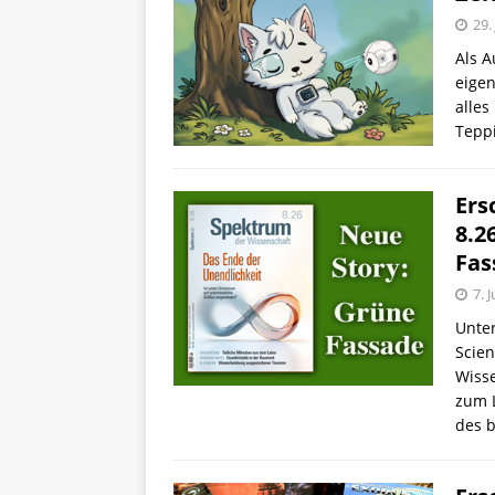
29.
Als A
eigen
alles
Teppi
Ers
8.2
Fas
7. 
Unter
Scien
Wisse
zum L
des 