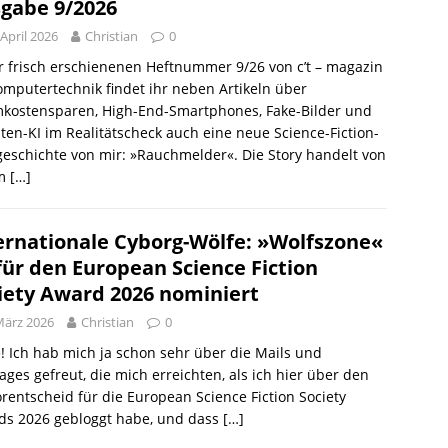
gabe 9/2026
 April 2026
Christian
0
r frisch erschienenen Heftnummer 9/26 von c’t – magazin
omputertechnik findet ihr neben Artikeln über
mkostensparen, High-End-Smartphones, Fake-Bilder und
en-KI im Realitätscheck auch eine neue Science-Fiction-
eschichte von mir: »Rauchmelder«. Die Story handelt von
em
[…]
ernationale Cyborg-Wölfe: »Wolfszone«
 für den European Science Fiction
iety Award 2026 nominiert
März 2026
Christian
0
! Ich hab mich ja schon sehr über die Mails und
ges gefreut, die mich erreichten, als ich hier über den
orentscheid für die European Science Fiction Society
ds 2026 gebloggt habe, und dass
[…]