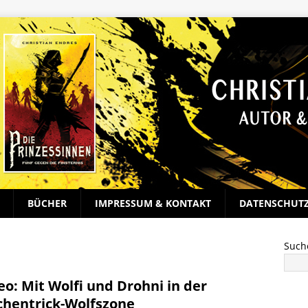
BÜCHER
IMPRESSUM & KONTAKT
DATENSCHUT
Such
eo: Mit Wolfi und Drohni in der
chentrick-Wolfszone