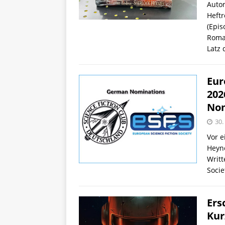
Autor
Heft
(Epi
Roman
Latz
Eur
202
Nom
30.
Vor e
Heyne
Writt
Soci
Ers
Kur