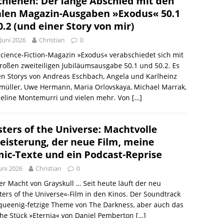
chienen: Der lange Abschied mit den
alen Magazin-Ausgaben »Exodus« 50.1
0.2 (und einer Story von mir)
 Juni 2026
Christian
0
cience-Fiction-Magazin »Exodus« verabschiedet sich mit
roßen zweiteiligen Jubiläumsausgabe 50.1 und 50.2. Es
n Storys von Andreas Eschbach, Angela und Karlheinz
müller, Uwe Hermann, Maria Orlovskaya, Michael Marrak,
ueline Montemurri und vielen mehr. Von
[…]
ters of the Universe: Machtvolle
eisterung, der neue Film, meine
ic-Texte und ein Podcast-Reprise
Juni 2026
Christian
0
er Macht von Grayskull … Seit heute läuft der neu
ers of the Universe«-Film in den Kinos. Der Soundtrack
queenig-fetzige Theme von The Darkness, aber auch das
he Stück »Eternia« von Daniel Pemberton
[…]