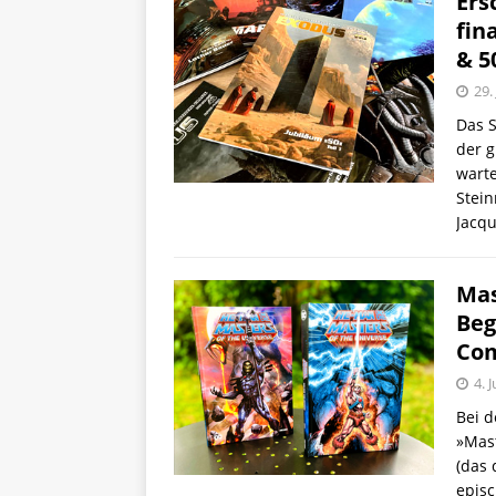
Ers
fin
& 5
29.
Das S
der g
warte
Stein
Jacq
Mas
Beg
Com
4. 
Bei d
»Mast
(das 
episc