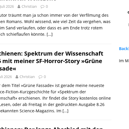
 Juli 2026
Christian
0
utor träumt man ja schon immer von der Verfilmung des
en Romans. Wohl wissend, wie viel Zeit da vergehen, was
 im Sand verlaufen, oder dass es am Ende trotz rotem
ch schieflaufen könnte.
[…]
Backl
chienen: Spektrum der Wissenschaft
6 mit meiner SF-Horror-Story »Grüne
Im M
sade«
Juli 2026
Christian
0
 dem Titel »Grüne Fassade« ist gerade meine neueste
ce-Fiction-Kurzgeschichte für »Spektrum der
nschaft« erschienen. Ihr findet die Story kostenlos online
esen, oder ab Freitag in der gedruckten Ausgabe 8.26
bekannten Science-Magazins. Im
[…]