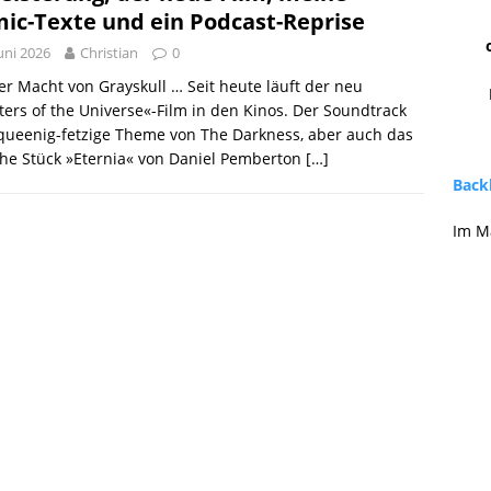
ic-Texte und ein Podcast-Reprise
Juni 2026
Christian
0
er Macht von Grayskull … Seit heute läuft der neu
ers of the Universe«-Film in den Kinos. Der Soundtrack
queenig-fetzige Theme von The Darkness, aber auch das
he Stück »Eternia« von Daniel Pemberton
[…]
Backl
Im M