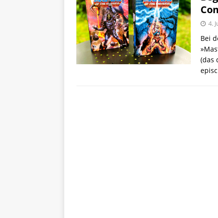
Com
4. 
Bei d
»Mast
(das 
episc