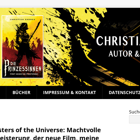
BÜCHER
IMPRESSUM & KONTAKT
DATENSCHUT
Such
ters of the Universe: Machtvolle
eisterung, der neue Film, meine