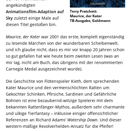
angekündigten
Animationsfilm-Adaption auf
Terry Pratchett:
Maurice, der Kater
Sky
zuletzt einige Male auf
TB-Ausgabe, Goldmann
diesen Titel gestoßen bin.
Maurice, der Kater
war 2001 das erste, komplett eigenständig
zu lesende Märchen von der wunderbaren Scheibenwelt,
und ich glaube nicht, dass es mir vor knapp 20 Jahren schon
so gut gefallen hat wie heute beim zweiten Lesen (was an
mir lag, nicht am Buch, das übrigens mit der renommierten
Carnegie Medal ausgezeichnet wurde).
Die Geschichte von Flötenspieler Kieth, dem sprechenden
Kater Maurice und den vermenschlichten Ratten um
Gekochter Schinken, Pfirsiche, Sardinen und Gefährliche
Bohnen ist eine bezaubernd-witzige Spielerei mit dem
bekannten Rattenfänger-Mythos, außerdem sehr charmante
und ulkige Tierfantasy – inklusive einiger offensichtlicher
Referenzen an Richard Adams‘
Watership Down
. Und dieser
western-mäßige Revolverhelden-Ansatz für die Pfeifer!