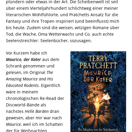
plündern oder etwas in der Art. Die Scheibenwelt ist seit
über einem Vierteljahrhundert schlichtweg einer meiner
literarischen Wohlfühlorte, und Pratchetts Ansatz für die
Fantasy und ihre Tropen inspiriert (und beeinflusst) mich
bis heute. Zudem sind die weisen, witzigen Romane über
Tod, die Wache, Oma Wetterwachs und Co. auch echte
Seelenstreichler. Seelenbücher, sozusagen.
Vor Kurzem habe ich
Maurice, der Kater
aus dem
Schrank genommen und
gelesen, im Original
The
Amazing Maurice and His
Educated Rodents
. Eigentlich
wäre in meinem
chronologischen Re-Read der
Discworld-Bände als
nächstes
Helle Barden
dran
gewesen, aber mir war nach
Maurice
, weil ich im Schatten
der für Weihnachten