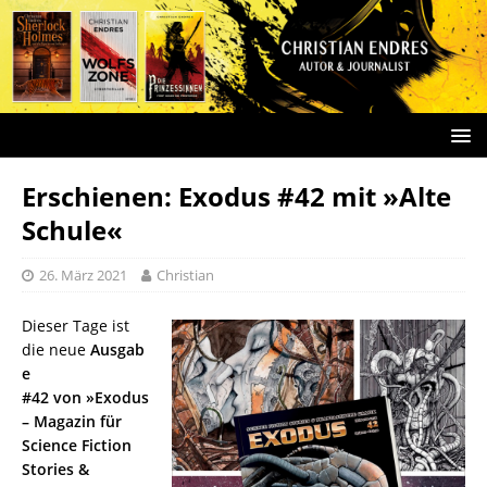
Erschienen: Exodus #42 mit »Alte
Schule«
26. März 2021
Christian
Dieser Tage ist
die neue
Ausgab
e
#42 von »Exodus
– Magazin für
Science Fiction
Stories &