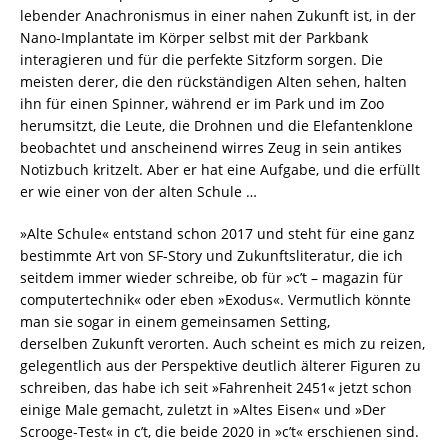
lebender Anachronismus in einer nahen Zukunft ist, in der
Nano-Implantate im Körper selbst mit der Parkbank
interagieren und für die perfekte Sitzform sorgen. Die
meisten derer, die den rückständigen Alten sehen, halten
ihn für einen Spinner, während er im Park und im Zoo
herumsitzt, die Leute, die Drohnen und die Elefantenklone
beobachtet und anscheinend wirres Zeug in sein antikes
Notizbuch kritzelt. Aber er hat eine Aufgabe, und die erfüllt
er wie einer von der alten Schule …
»Alte Schule« entstand schon 2017 und steht für eine ganz
bestimmte Art von SF-Story und Zukunftsliteratur, die ich
seitdem immer wieder schreibe, ob für »c’t – magazin für
computertechnik« oder eben »Exodus«. Vermutlich könnte
man sie sogar in einem gemeinsamen Setting,
derselben Zukunft verorten. Auch scheint es mich zu reizen,
gelegentlich aus der Perspektive deutlich älterer Figuren zu
schreiben, das habe ich seit »Fahrenheit 2451« jetzt schon
einige Male gemacht, zuletzt in »Altes Eisen« und »Der
Scrooge-Test« in c’t, die beide 2020 in »c’t« erschienen sind.