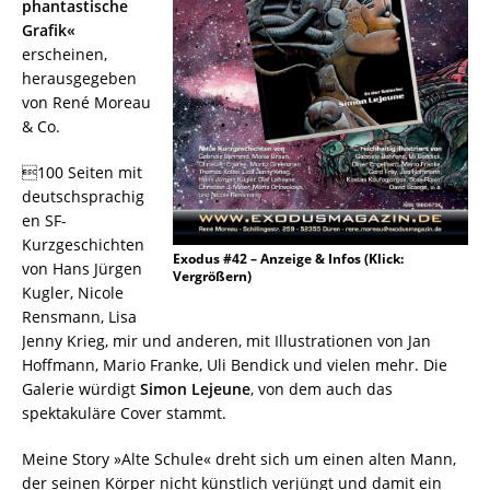
phantastische
Grafik«
erscheinen,
herausgegeben
von René Moreau
& Co.
100 Seiten mit
deutschsprachig
en SF-
Kurzgeschichten
Exodus #42 – Anzeige & Infos (Klick:
von Hans Jürgen
Vergrößern)
Kugler, Nicole
Rensmann, Lisa
Jenny Krieg, mir und anderen, mit Illustrationen von Jan
Hoffmann, Mario Franke, Uli Bendick und vielen mehr. Die
Galerie würdigt
Simon Lejeune
, von dem auch das
spektakuläre Cover stammt.
Meine Story »Alte Schule« dreht sich um einen alten Mann,
der seinen Körper nicht künstlich verjüngt und damit ein