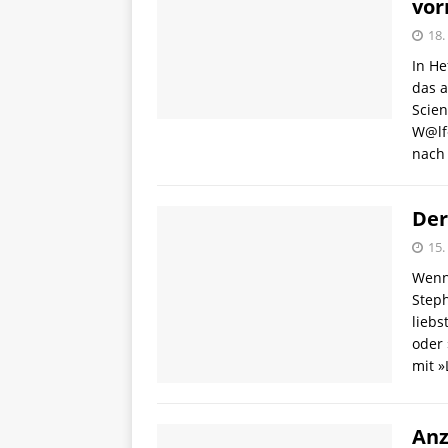
vor
18.
In He
das a
Scien
W@lf«
nach 
Der
15.
Wenn 
Step
liebs
oder 
mit »
Anz