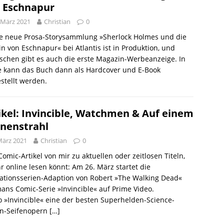
 Eschnapur
 März 2021
Christian
0
e neue Prosa-Storysammlung »Sherlock Holmes und die
in von Eschnapur« bei Atlantis ist in Produktion, und
schen gibt es auch die erste Magazin-Werbeanzeige. In
e kann das Buch dann als Hardcover und E-Book
stellt werden.
ikel: Invincible, Watchmen & Auf einem
nenstrahl
März 2021
Christian
0
Comic-Artikel von mir zu aktuellen oder zeitlosen Titeln,
hr online lesen könnt: Am 26. März startet die
ationsserien-Adaption von Robert »The Walking Dead«
ans Comic-Serie »Invincible« auf Prime Video.
 »Invincible« eine der besten Superhelden-Science-
on-Seifenopern
[…]