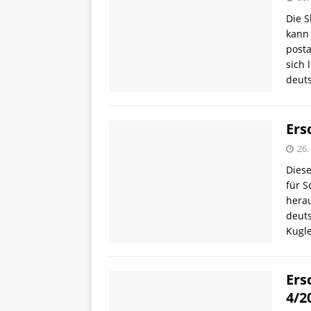
Die S
kann 
posta
sich 
deut
Ers
26.
Diese
für S
hera
deut
Kugle
Ers
4/2