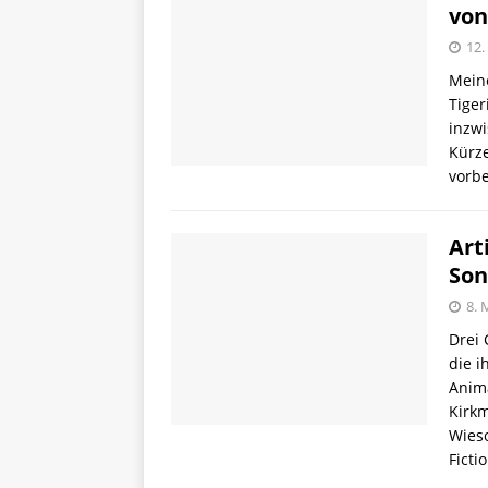
von
12.
Mein
Tiger
inzwi
Kürz
vorbe
Art
Son
8. 
Drei 
die i
Anim
Kirkm
Wieso
Ficti