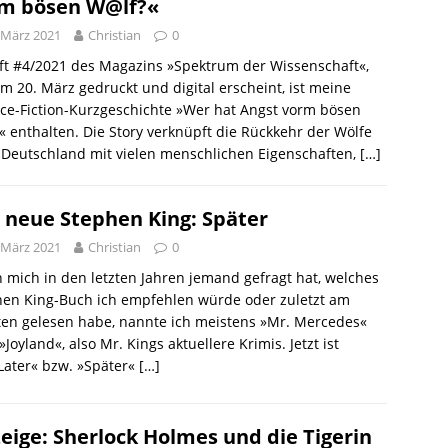
m bösen W@lf?«
 März 2021
Christian
0
ft #4/2021 des Magazins »Spektrum der Wissenschaft«,
m 20. März gedruckt und digital erscheint, ist meine
ce-Fiction-Kurzgeschichte »Wer hat Angst vorm bösen
 enthalten. Die Story verknüpft die Rückkehr der Wölfe
Deutschland mit vielen menschlichen Eigenschaften,
[…]
 neue Stephen King: Später
 März 2021
Christian
0
mich in den letzten Jahren jemand gefragt hat, welches
hen King-Buch ich empfehlen würde oder zuletzt am
ten gelesen habe, nannte ich meistens »Mr. Mercedes«
»Joyland«, also Mr. Kings aktuellere Krimis. Jetzt ist
Later« bzw. »Später«
[…]
eige: Sherlock Holmes und die Tigerin