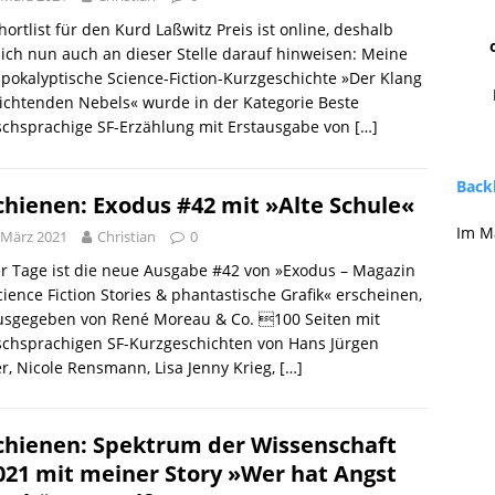
hortlist für den Kurd Laßwitz Preis ist online, deshalb
ich nun auch an dieser Stelle darauf hinweisen: Meine
pokalyptische Science-Fiction-Kurzgeschichte »Der Klang
lichtenden Nebels« wurde in der Kategorie Beste
schsprachige SF-Erzählung mit Erstausgabe von
[…]
Backl
chienen: Exodus #42 mit »Alte Schule«
Im M
 März 2021
Christian
0
r Tage ist die neue Ausgabe #42 von »Exodus – Magazin
cience Fiction Stories & phantastische Grafik« erscheinen,
usgegeben von René Moreau & Co. 100 Seiten mit
schsprachigen SF-Kurzgeschichten von Hans Jürgen
r, Nicole Rensmann, Lisa Jenny Krieg,
[…]
chienen: Spektrum der Wissenschaft
021 mit meiner Story »Wer hat Angst