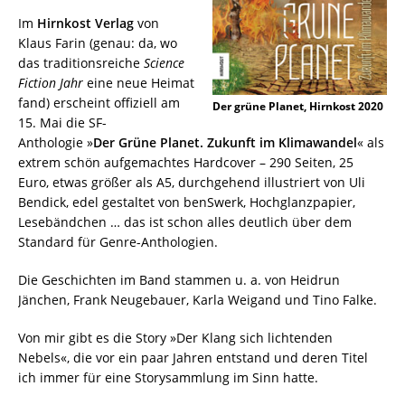
Im
Hirnkost Verlag
von
Klaus Farin (genau: da, wo
das traditionsreiche
Science
Fiction Jahr
eine neue Heimat
fand) erscheint offiziell am
Der grüne Planet, Hirnkost 2020
15. Mai die SF-
Anthologie »
Der Grüne Planet. Zukunft im Klimawandel
« als
extrem schön aufgemachtes Hardcover – 290 Seiten, 25
Euro, etwas größer als A5, durchgehend illustriert von Uli
Bendick, edel gestaltet von benSwerk, Hochglanzpapier,
Lesebändchen … das ist schon alles deutlich über dem
Standard für Genre-Anthologien.
Die Geschichten im Band stammen u. a. von Heidrun
Jänchen, Frank Neugebauer, Karla Weigand und Tino Falke.
Von mir gibt es die Story »Der Klang sich lichtenden
Nebels«, die vor ein paar Jahren entstand und deren Titel
ich immer für eine Storysammlung im Sinn hatte.