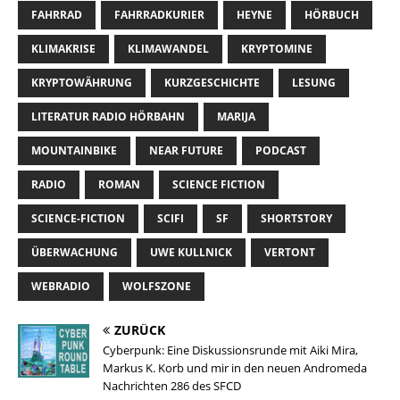
FAHRRAD
FAHRRADKURIER
HEYNE
HÖRBUCH
KLIMAKRISE
KLIMAWANDEL
KRYPTOMINE
KRYPTOWÄHRUNG
KURZGESCHICHTE
LESUNG
LITERATUR RADIO HÖRBAHN
MARIJA
MOUNTAINBIKE
NEAR FUTURE
PODCAST
RADIO
ROMAN
SCIENCE FICTION
SCIENCE-FICTION
SCIFI
SF
SHORTSTORY
ÜBERWACHUNG
UWE KULLNICK
VERTONT
WEBRADIO
WOLFSZONE
ZURÜCK
Cyberpunk: Eine Diskussionsrunde mit Aiki Mira,
Markus K. Korb und mir in den neuen Andromeda
Nachrichten 286 des SFCD