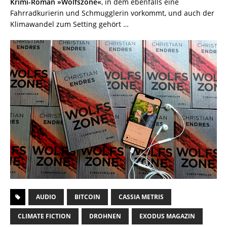
Krimi-Roman »Wolfszone«
, in dem ebenfalls eine
Fahrradkurierin und Schmugglerin vorkommt, und auch der
Klimawandel zum Setting gehört …
AUDIO
BITCOIN
CASSIA METRIS
CLIMATE FICTION
DROHNEN
EXODUS MAGAZIN