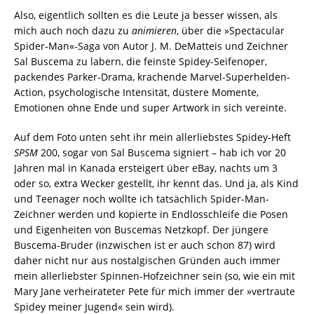
Also, eigentlich sollten es die Leute ja besser wissen, als
mich auch noch dazu zu
animieren
, über die »Spectacular
Spider-Man«-Saga von Autor J. M. DeMatteis und Zeichner
Sal Buscema zu labern, die feinste Spidey-Seifenoper,
packendes Parker-Drama, krachende Marvel-Superhelden-
Action, psychologische Intensität, düstere Momente,
Emotionen ohne Ende und super Artwork in sich vereinte.
Auf dem Foto unten seht ihr mein allerliebstes Spidey-Heft
SPSM
200, sogar von Sal Buscema signiert – hab ich vor 20
Jahren mal in Kanada ersteigert über eBay, nachts um 3
oder so, extra Wecker gestellt, ihr kennt das. Und ja, als Kind
und Teenager noch wollte ich tatsächlich Spider-Man-
Zeichner werden und kopierte in Endlosschleife die Posen
und Eigenheiten von Buscemas Netzkopf. Der jüngere
Buscema-Bruder (inzwischen ist er auch schon 87) wird
daher nicht nur aus nostalgischen Gründen auch immer
mein allerliebster Spinnen-Hofzeichner sein (so, wie ein mit
Mary Jane verheirateter Pete für mich immer der »vertraute
Spidey meiner Jugend« sein wird).