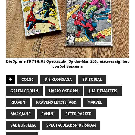
Die Spinne TB 71 & US-Spectacular Spider-Man 200, letzteres signiert
von Sal Buscema
COMIC
DIE KLONSAGA
EDITORIAL
GREEN GOBLIN
HARRY OSBORN
J. M. DEMATTEIS
KRAVEN
KRAVENS LETZTE JAGD
MARVEL
MARY JANE
PANINI
PETER PARKER
SAL BUSCEMA
SPECTACULAR SPIDER-MAN