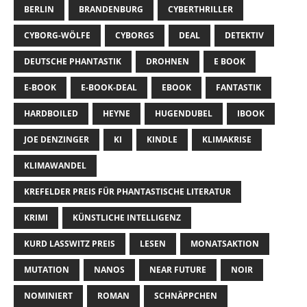
BERLIN
BRANDENBURG
CYBERTHRILLER
CYBORG-WÖLFE
CYBORGS
DEAL
DETEKTIV
DEUTSCHE PHANTASTIK
DROHNEN
E BOOK
E-BOOK
E-BOOK-DEAL
EBOOK
FANTASTIK
HARDBOILED
HEYNE
HUGENDUBEL
IBOOK
JOE DENZINGER
KI
KINDLE
KLIMAKRISE
KLIMAWANDEL
KREFELDER PREIS FÜR PHANTASTISCHE LITERATUR
KRIMI
KÜNSTLICHE INTELLIGENZ
KURD LASSWITZ PREIS
LESEN
MONATSAKTION
MUTATION
NANOS
NEAR FUTURE
NOIR
NOMINIERT
ROMAN
SCHNÄPPCHEN