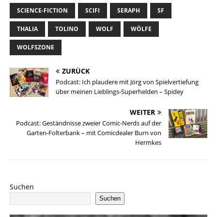
SCIENCE-FICTION
SCIFI
SERAPH
SF
THALIA
TOLINO
WOLF
WÖLFE
WOLFSZONE
ZURÜCK
Podcast: Ich plaudere mit Jörg von Spielvertiefung
über meinen Lieblings-Superhelden – Spidey
WEITER
Podcast: Geständnisse zweier Comic-Nerds auf der
Garten-Folterbank – mit Comicdealer Burn von
Hermkes
Suchen
Suchen