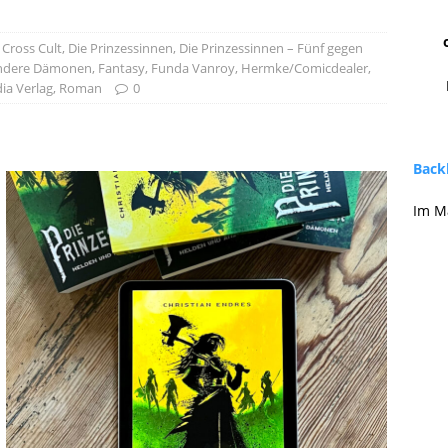
,
Cross Cult
,
Die Prinzessinnen
,
Die Prinzessinnen – Fünf gegen
 andere Dämonen
,
Fantasy
,
Funda Vanroy
,
Hermke/Comicdealer
,
ia Verlag
,
Roman
0
Backl
Im M