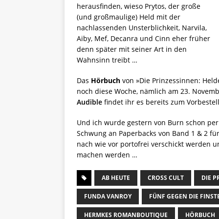
herausfinden, wieso Prytos, der große
(und großmaulige) Held mit der
nachlassenden Unsterblichkeit, Narvila,
Aiby, Mef, Decanra und Cinn eher früher
denn später mit seiner Art in den
Wahnsinn treibt …
Das
Hörbuch
von »Die Prinzessinnen: Hel
noch diese Woche, nämlich am 23. Novembe
Audible
findet ihr es bereits zum Vorbestel
Und ich wurde gestern von Burn schon per
Schwung an Paperbacks von Band 1 & 2 fü
nach wie vor portofrei verschickt werden
machen werden …
AB HEUTE
CROSS CULT
DIE P
FUNDA VANROY
FÜNF GEGEN DIE FINST
HERMKES ROMANBOUTIQUE
HÖRBUCH