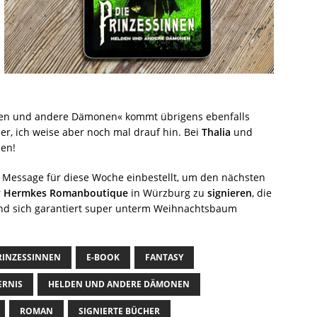
den und andere Dämonen« kommt übrigens ebenfalls
r, ich weise aber noch mal drauf hin. Bei
Thalia
und
len!
 Message für diese Woche einbestellt, um den nächsten
r
Hermkes Romanboutique
in Würzburg zu
signieren
, die
 und sich garantiert super unterm Weihnachtsbaum
RINZESSINNEN
E-BOOK
FANTASY
ERNIS
HELDEN UND ANDERE DÄMONEN
ROMAN
SIGNIERTE BÜCHER