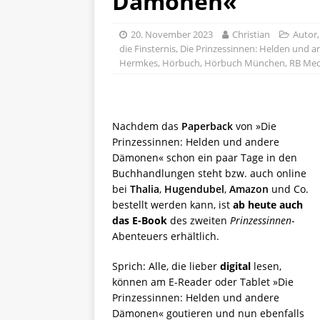
Dämonen«
20. November 2023
Christian
Autor
die Finsternis
,
Die Prinzessinnen: Helden und
Hermkes
,
Hörbuch
,
Hörbuch München
,
RB Med
Nachdem das
Paperback
von »Die
Prinzessinnen: Helden und andere
Dämonen« schon ein paar Tage in den
Buchhandlungen steht bzw. auch online
bei
Thalia
,
Hugendubel
,
Amazon
und Co.
bestellt werden kann, ist
ab heute auch
das E-Book
des zweiten
Prinzessinnen
-
Abenteuers erhältlich.
Sprich: Alle, die lieber
digital
lesen,
können am E-Reader oder Tablet »Die
Prinzessinnen: Helden und andere
Dämonen« goutieren und nun ebenfalls