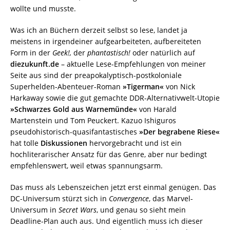
wollte und musste.
Was ich an Büchern derzeit selbst so lese, landet ja
meistens in irgendeiner aufgearbeiteten, aufbereiteten
Form in der
Geek!,
der
phantastisch!
oder natürlich auf
diezukunft.de
– aktuelle Lese-Empfehlungen von meiner
Seite aus sind der preapokalyptisch-postkoloniale
Superhelden-Abenteuer-Roman
»Tigerman«
von Nick
Harkaway sowie die gut gemachte DDR-Alternativwelt-Utopie
»Schwarzes Gold aus Warnemünde«
von Harald
Martenstein und Tom Peuckert. Kazuo Ishiguros
pseudohistorisch-quasifantastisches
»Der begrabene Riese«
hat tolle
Diskussionen
hervorgebracht und ist ein
hochliterarischer Ansatz für das Genre, aber nur bedingt
empfehlenswert, weil etwas spannungsarm.
Das muss als Lebenszeichen jetzt erst einmal genügen. Das
DC-Universum stürzt sich in
Convergence
, das Marvel-
Universum in
Secret Wars
, und genau so sieht mein
Deadline-Plan auch aus. Und eigentlich muss ich dieser