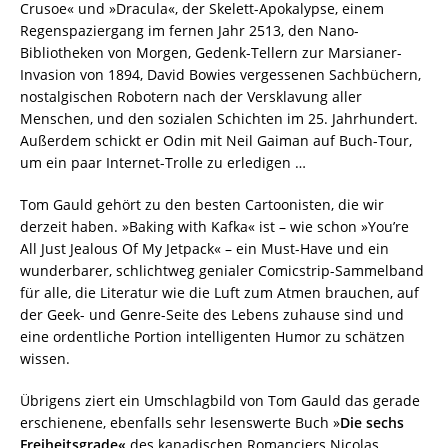
Crusoe« und »Dracula«, der Skelett-Apokalypse, einem
Regenspaziergang im fernen Jahr 2513, den Nano-
Bibliotheken von Morgen, Gedenk-Tellern zur Marsianer-
Invasion von 1894, David Bowies vergessenen Sachbüchern,
nostalgischen Robotern nach der Versklavung aller
Menschen, und den sozialen Schichten im 25. Jahrhundert.
Außerdem schickt er Odin mit Neil Gaiman auf Buch-Tour,
um ein paar Internet-Trolle zu erledigen …
Tom Gauld gehört zu den besten Cartoonisten, die wir
derzeit haben. »Baking with Kafka« ist – wie schon »You’re
All Just Jealous Of My Jetpack« – ein Must-Have und ein
wunderbarer, schlichtweg genialer Comicstrip-Sammelband
für alle, die Literatur wie die Luft zum Atmen brauchen, auf
der Geek- und Genre-Seite des Lebens zuhause sind und
eine ordentliche Portion intelligenten Humor zu schätzen
wissen.
Übrigens ziert ein Umschlagbild von Tom Gauld das gerade
erschienene, ebenfalls sehr lesenswerte Buch »
Die sechs
Freiheitsgrade«
des kanadischen Romanciers Nicolas