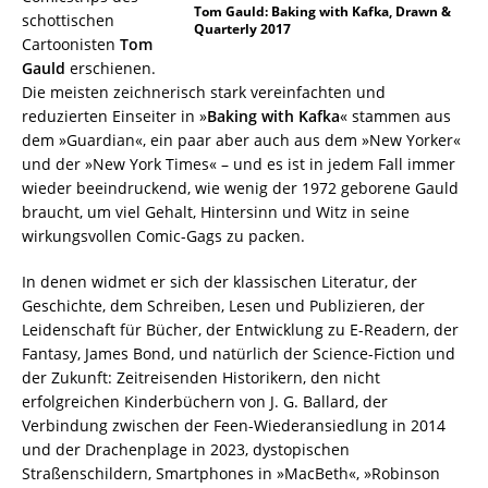
Tom Gauld: Baking with Kafka, Drawn &
schottischen
Quarterly 2017
Cartoonisten
Tom
Gauld
erschienen.
Die meisten zeichnerisch stark vereinfachten und
reduzierten Einseiter in »
Baking with Kafka
« stammen aus
dem »Guardian«, ein paar aber auch aus dem »New Yorker«
und der »New York Times« – und es ist in jedem Fall immer
wieder beeindruckend, wie wenig der 1972 geborene Gauld
braucht, um viel Gehalt, Hintersinn und Witz in seine
wirkungsvollen Comic-Gags zu packen.
In denen widmet er sich der klassischen Literatur, der
Geschichte, dem Schreiben, Lesen und Publizieren, der
Leidenschaft für Bücher, der Entwicklung zu E-Readern, der
Fantasy, James Bond, und natürlich der Science-Fiction und
der Zukunft: Zeitreisenden Historikern, den nicht
erfolgreichen Kinderbüchern von J. G. Ballard, der
Verbindung zwischen der Feen-Wiederansiedlung in 2014
und der Drachenplage in 2023, dystopischen
Straßenschildern, Smartphones in »MacBeth«, »Robinson