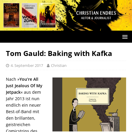
Tom Gauld: Baking with Kafka
4. September 2017
Christian
Nach »
You’re All
Just Jealous Of My
Jetpack
« aus dem
Jahr 2013 ist nun
endlich ein neuer
Best-of-Band mit
den brillanten,
geistreichen
Comicstrips des