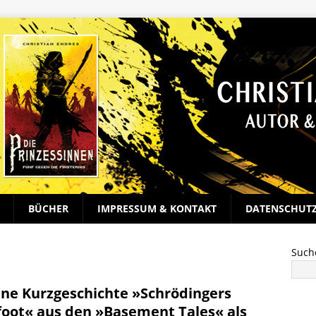
BÜCHER
IMPRESSUM & KONTAKT
DATENSCHUT
Such
ne Kurzgeschichte »Schrödingers
foot« aus den »Basement Tales« als