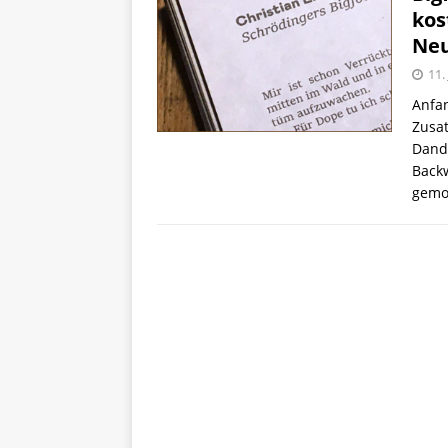
kos
Ne
11.
Anfan
Zusat
Dandy
Backw
gemo