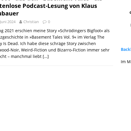
tenlose Podcast-Lesung von Klaus
ubauer
 Juni 2024
Christian
0
g 2021 erschien meine Story »Schrödingers Bigfoot« als
zgeschichte in »Basement Tales Vol. 9« im Verlag The
 Is Dead. Ich habe diese schräge Story zwischen
Backl
ood-Noir, Weird-Fiction und Bizarro-Fiction immer sehr
cht – manchmal liebt
[…]
Im M