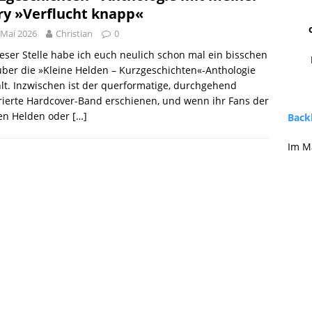
ry »Verflucht knapp«
 Mai 2026
Christian
0
eser Stelle habe ich euch neulich schon mal ein bisschen
ber die »Kleine Helden – Kurzgeschichten«-Anthologie
lt. Inzwischen ist der querformatige, durchgehend
trierte Hardcover-Band erschienen, und wenn ihr Fans der
nen Helden oder
[…]
Backl
Im M