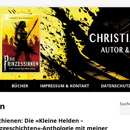
BÜCHER
IMPRESSUM & KONTAKT
DATENSCHUT
en
Such
chienen: Die »Kleine Helden –
zgeschichten«-Anthologie mit meiner