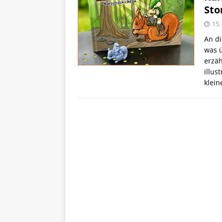
Sto
15.
An di
was ü
erzäh
illus
klei